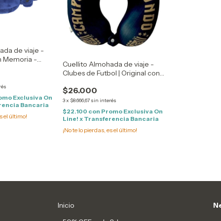
ada de viaje -
on Memoria -
Cuellito Almohada de viaje -
da con Cierre
Clubes de Futbol | Original con
Licencia
rés
$26.000
omo Exclusiva On
3
x
$8.666,67
sin interés
erencia Bancaria
$22.100
con
Promo Exclusiva On
s el último!
Line! x Transferencia Bancaria
¡No te lo pierdas, es el último!
Inicio
Ne