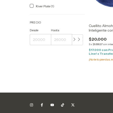
River Plate (1)
PRECIO
Cuellito Almoh
Inteligente c
Desde
Hasta
Cervical - Fun
$20.000
3
x
$6.666,67
sin inte
$17.000
con
Pr
Line! x Transf
¡No te lo pierdas, e