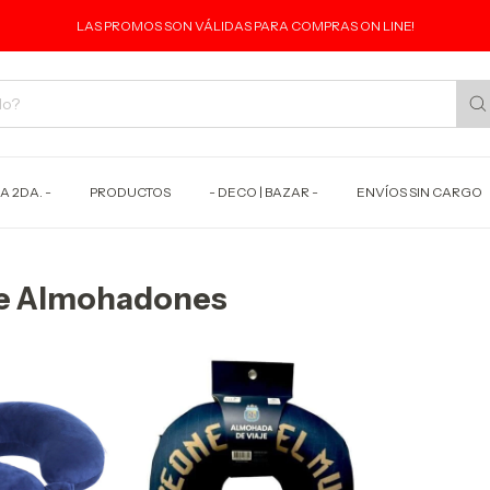
LAS PROMOS SON VÁLIDAS PARA COMPRAS ON LINE!
A 2DA. -
PRODUCTOS
- DECO | BAZAR -
ENVÍOS SIN CARGO
de Almohadones