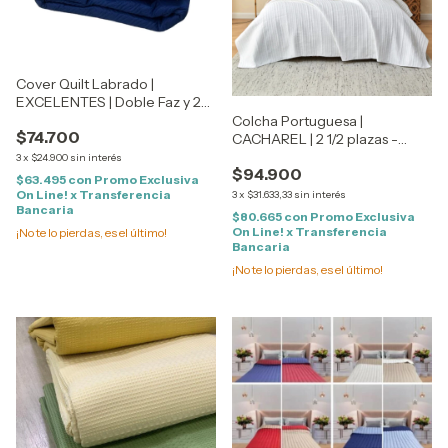
Cover Quilt Labrado |
EXCELENTES | Doble Faz y 2
Fundas de almohadas | 2 1/2
Colcha Portuguesa |
$74.700
Plaza - QUEEN Size
CACHAREL | 2 1/2 plazas -
QUEEN Size |
3
x
$24.900
sin interés
$94.900
ESPECTACULAR!!!
$63.495
con
Promo Exclusiva
On Line! x Transferencia
3
x
$31.633,33
sin interés
Bancaria
$80.665
con
Promo Exclusiva
On Line! x Transferencia
¡No te lo pierdas, es el último!
Bancaria
¡No te lo pierdas, es el último!