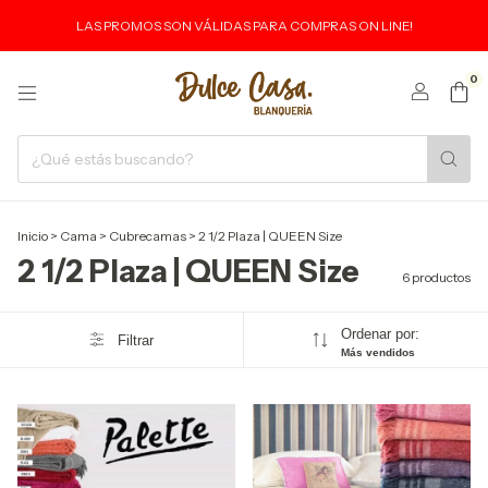
LAS PROMOS SON VÁLIDAS PARA COMPRAS ON LINE!
0
Inicio
>
Cama
>
Cubrecamas
>
2 1/2 Plaza | QUEEN Size
2 1/2 Plaza | QUEEN Size
6 productos
Ordenar por:
Filtrar
Más vendidos