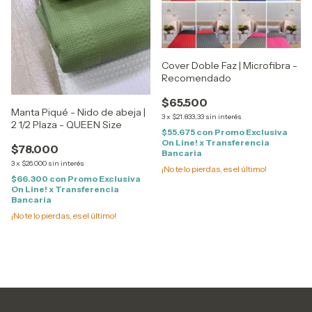
Cover Doble Faz | Microfibra -
Recomendado
$65.500
Manta Piqué - Nido de abeja |
3
x
$21.833,33
sin interés
2 1/2 Plaza - QUEEN Size
$55.675
con
Promo Exclusiva
On Line! x Transferencia
$78.000
Bancaria
3
x
$26.000
sin interés
¡No te lo pierdas, es el último!
$66.300
con
Promo Exclusiva
On Line! x Transferencia
Bancaria
¡No te lo pierdas, es el último!