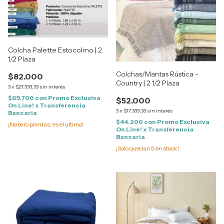
Colcha Palette Estocolmo | 2
1/2 Plaza
Colchas/Mantas Rústica -
$82.000
Country | 2 1/2 Plaza
3
x
$27.333,33
sin interés
$69.700
con
Promo Exclusiva
$52.000
On Line! x Transferencia
3
x
$17.333,33
sin interés
Bancaria
$44.200
con
Promo Exclusiva
¡No te lo pierdas, es el último!
On Line! x Transferencia
Bancaria
¡Solo quedan
5
en stock!