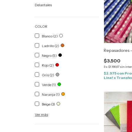
Delantales
COLOR
Blanco (2)
Ladrillo (2)
Repasadores -
Negro (5)
$3.500
Rojo (2)
3
x
$1.166,67
sin inte
$2.975
con
Pro
Gris (2)
Line! x Transf
Verde (1)
Naranja (1)
Beige (3)
Ver más