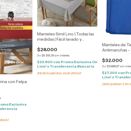
Manteles Simil Lino | Todas las
medidas | Fácil lavado y
planchado
Manteles de Te
$28.000
Antimanchas - 
medidas
3
x
$9.333,33
sin interés
$32.000
$23.800
con
Promo Exclusiva On
Line! x Transferencia Bancaria
3
x
$10.666,67
sin inte
$27.200
con
Pr
¡No te lo pierdas, es el último!
Line! x Transfe
rina con Felpa
¡Solo quedan
2
en s
s
romo Exclusiva
nsferencia
stock!