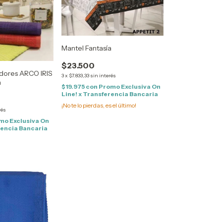
Mantel Fantasía
$23.500
adores ARCO IRIS
3
x
$7.833,33
sin interés
n
$19.975
con
Promo Exclusiva On
Line! x Transferencia Bancaria
¡No te lo pierdas, es el último!
rés
mo Exclusiva On
rencia Bancaria