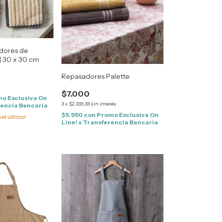
adores de
| 30 x 30 cm
Repasadores Palette
s
$7.000
o Exclusiva On
3
x
$2.333,33
sin interés
rencia Bancaria
$5.950
con
Promo Exclusiva On
s el último!
Line! x Transferencia Bancaria