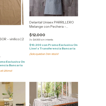
Delantal Unisex PARRILLERO
Melange con Pechera -
Plastificado del lado de atrás |
$12.000
60 x 80 Cm. Aprox
OR - vinílico | 2
3
x
$4.000
sin interés
$10.200
con
Promo Exclusiva On
Line! x Transferencia Bancaria
¡Solo quedan
3
en stock!
s
omo Exclusiva On
rencia Bancaria
s el último!