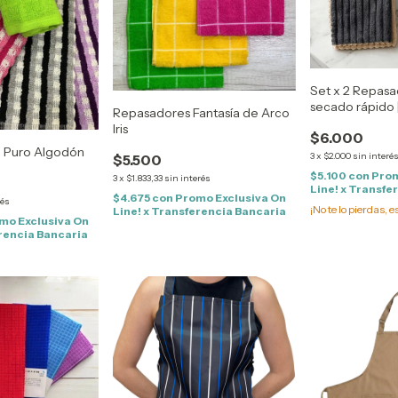
Set x 2 Repas
secado rápido 
Repasadores Fantasía de Arco
Iris
$6.000
 Puro Algodón
3
x
$2.000
sin interé
$5.500
$5.100
con
Prom
3
x
$1.833,33
sin interés
Line! x Transfe
$4.675
con
Promo Exclusiva On
rés
¡No te lo pierdas, e
Line! x Transferencia Bancaria
mo Exclusiva On
erencia Bancaria