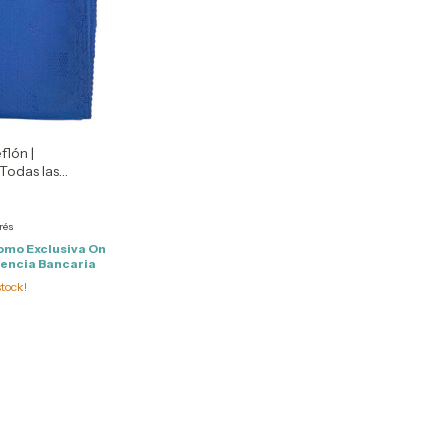
flón |
Todas las
rés
omo Exclusiva On
rencia Bancaria
tock!