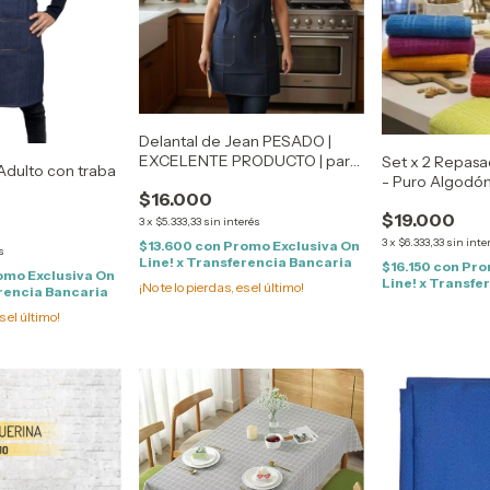
Delantal de Jean PESADO |
EXCELENTE PRODUCTO | para
Set x 2 Repas
Adulto con traba
Adulto - Con Ganchos y correa
- Puro Algodó
$16.000
trasera
$19.000
3
x
$5.333,33
sin interés
3
x
$6.333,33
sin inte
$13.600
con
Promo Exclusiva On
s
Line! x Transferencia Bancaria
$16.150
con
Pro
omo Exclusiva On
Line! x Transfe
¡No te lo pierdas, es el último!
erencia Bancaria
s el último!