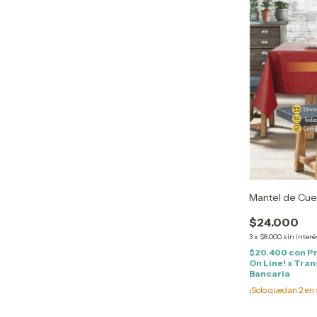
Mantel de Cue
$24.000
3
x
$8.000
sin interé
$20.400
con
P
On Line! x Tra
Bancaria
¡Solo quedan
2
en 