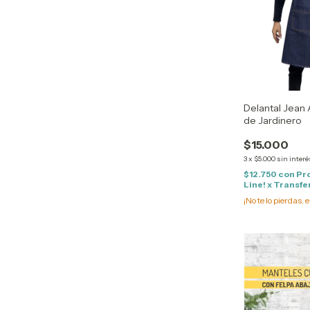
Delantal Jean 
de Jardinero
$15.000
3
x
$5.000
sin interé
$12.750
con
Pr
Line! x Transf
¡No te lo pierdas, e