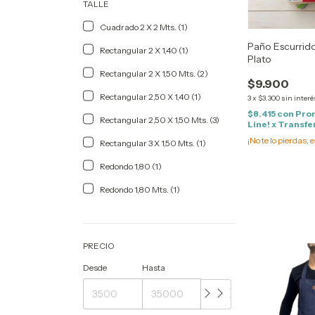
TALLE
Cuadrado 2 X 2 Mts. (1)
Paño Escurrid
Rectangular 2 X 1,40 (1)
Plato
Rectangular 2 X 1,50 Mts. (2)
$9.900
Rectangular 2,50 X 1,40 (1)
3
x
$3.300
sin interé
$8.415
con
Pro
Rectangular 2,50 X 1,50 Mts. (3)
Line! x Transf
¡No te lo pierdas, e
Rectangular 3 X 1,50 Mts. (1)
Redondo 1,80 (1)
Redondo 1,80 Mts. (1)
PRECIO
Desde
Hasta