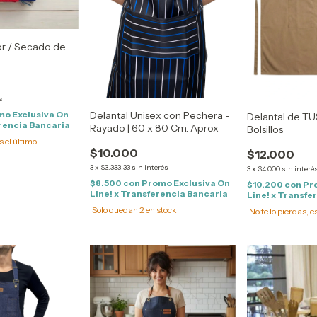
or / Secado de
s
mo Exclusiva On
Delantal Unisex con Pechera -
Delantal de TUS
erencia Bancaria
Rayado | 60 x 80 Cm. Aprox
Bolsillos
s el último!
$10.000
$12.000
3
x
$3.333,33
sin interés
3
x
$4.000
sin interé
$8.500
con
Promo Exclusiva On
$10.200
con
Pr
Line! x Transferencia Bancaria
Line! x Transfe
¡Solo quedan
2
en stock!
¡No te lo pierdas, e