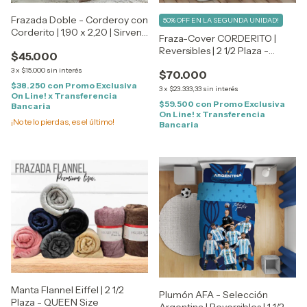
Frazada Doble - Corderoy con
50% OFF EN LA SEGUNDA UNIDAD!
Corderito | 1,90 x 2,20 | Sirven
Fraza-Cover CORDERITO |
para 1 1/2 y 2 Plazas
Reversibles | 2 1/2 Plaza -
$45.000
QUEEN Size
3
x
$15.000
sin interés
$70.000
$38.250
con
Promo Exclusiva
3
x
$23.333,33
sin interés
On Line! x Transferencia
$59.500
con
Promo Exclusiva
Bancaria
On Line! x Transferencia
¡No te lo pierdas, es el último!
Bancaria
Manta Flannel Eiffel | 2 1/2
Plumón AFA - Selección
Plaza - QUEEN Size