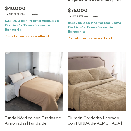
Argentina | Reversibles | 1 1/2
Plaza - TWIN Size
$40.000
$75.000
3
x
$13.333,33
sin interés
3
x
$25.000
sin interés
$34.000
con
Promo Exclusiva
$63.750
con
Promo Exclusiva
On Line! x Transferencia
On Line! x Transferencia
Bancaria
Bancaria
¡No te lo pierdas, es el último!
¡No te lo pierdas, es el último!
Funda Nórdica con Fundas de
Plumón Corderito Labrado
Almohadas | Funda de
con FUNDA de ALMOHADA | 1
Acolchado | Funda de
1/2 Plaza - TWIN Size