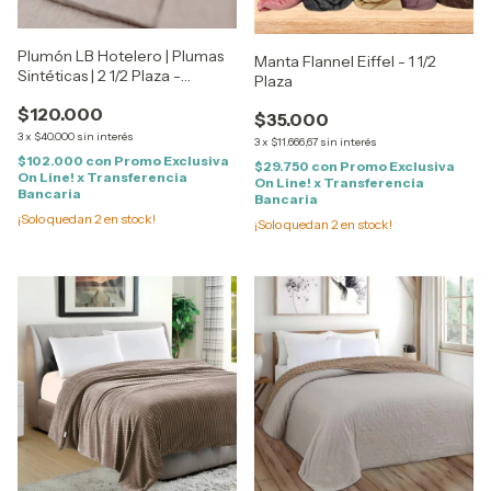
Plumón LB Hotelero | Plumas
Manta Flannel Eiffel - 1 1/2
Sintéticas | 2 1/2 Plaza -
Plaza
QUEEN Size
$120.000
$35.000
3
x
$40.000
sin interés
3
x
$11.666,67
sin interés
$102.000
con
Promo Exclusiva
$29.750
con
Promo Exclusiva
On Line! x Transferencia
On Line! x Transferencia
Bancaria
Bancaria
¡Solo quedan
2
en stock!
¡Solo quedan
2
en stock!