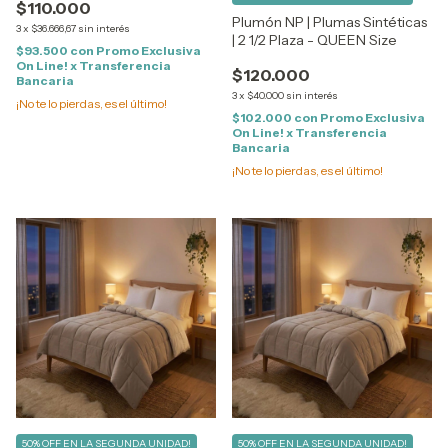
$110.000
Size
Plumón NP | Plumas Sintéticas
3
x
$36.666,67
sin interés
| 2 1/2 Plaza - QUEEN Size
$93.500
con
Promo Exclusiva
On Line! x Transferencia
$120.000
Bancaria
3
x
$40.000
sin interés
¡No te lo pierdas, es el último!
$102.000
con
Promo Exclusiva
On Line! x Transferencia
Bancaria
¡No te lo pierdas, es el último!
50% OFF EN LA SEGUNDA UNIDAD!
50% OFF EN LA SEGUNDA UNIDAD!