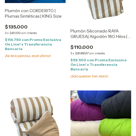
Plumón con CORDERITO |
Plumas Sintéticas | KING Size
$135.000
Plumón Siliconado RAYA
3
x
$45.000
sin interés
GRUESA| Algodón 180 Hilos | 2
$114.750
con
Promo Exclusiva
1/2 Plaza - QUEEN Size
On Line! x Transferencia
$110.000
Bancaria
3
x
$36.666,67
sin interés
¡No te lo pierdas, es el último!
$93.500
con
Promo Exclusiva
On Line! x Transferencia
Bancaria
¡Solo quedan
3
en stock!