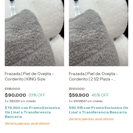
Frazada | Piel de Ovejita -
Frazada | Piel de Ovejita -
Corderito | KING Size
Corderito | 2 1/2 Plaza -
QUEEN Size
$135.000
$110.000
$90.000
$59.900
33
% OFF
46
% OFF
3
x
$30.000
sin interés
3
x
$19.966,67
sin interés
$76.500
con
Promo Exclusiva
$50.915
con
Promo Exclusiva On
On Line! x Transferencia
Line! x Transferencia Bancaria
Bancaria
¡No te lo pierdas, es el último!
¡No te lo pierdas, es el último!