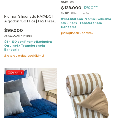
$140.000
$123.000
12
% OFF
3
x
$41.000
sin interés
Plumón Siliconado RAYADO |
$104.550
con
Promo Exclusiva
Algodón 180 Hilos | 1 1/2 Plaza -
On Line! x Transferencia
TWIN Size
Bancaria
$99.000
¡Solo quedan
2
en stock!
3
x
$33.000
sin interés
$84.150
con
Promo Exclusiva
On Line! x Transferencia
Bancaria
¡No te lo pierdas, es el último!
GRATIS