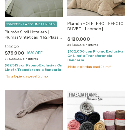
Plumón HOTELERO - EFECTO
50% OFF EN LA SEGUNDA UNIDAD!
DUVET - Labrado |
Plumón Simil Hotelero |
Reversibles con corderito | 2
Plumas Sintéticas | 1 1/2 Plaza -
$120.000
1/2 - QUEEN Size
TWIN Size
3
x
$40.000
sin interés
$95.000
$102.000
con
Promo Exclusiva
$79.900
16
% OFF
On Line! x Transferencia
3
x
$26.633,33
sin interés
Bancaria
$67.915
con
Promo Exclusiva On
¡No te lo pierdas, es el último!
Line! x Transferencia Bancaria
¡No te lo pierdas, es el último!