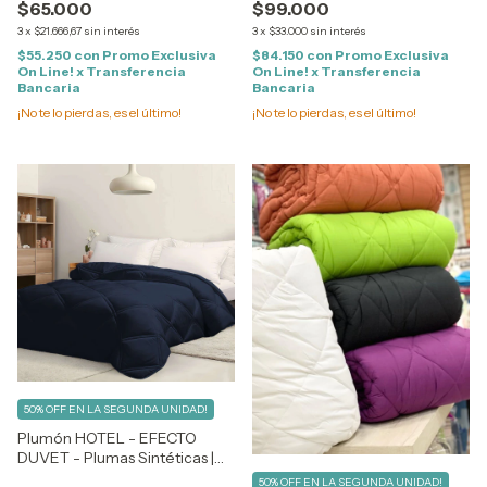
$65.000
$99.000
Edredón | 2 1/2 P - QUEEN
3
x
$21.666,67
sin interés
3
x
$33.000
sin interés
$55.250
con
Promo Exclusiva
$84.150
con
Promo Exclusiva
On Line! x Transferencia
On Line! x Transferencia
Bancaria
Bancaria
¡No te lo pierdas, es el último!
¡No te lo pierdas, es el último!
50% OFF EN LA SEGUNDA UNIDAD!
Plumón HOTEL - EFECTO
DUVET - Plumas Sintéticas |
Reversibles | 1 1/2 Plaza - TWIN
50% OFF EN LA SEGUNDA UNIDAD!