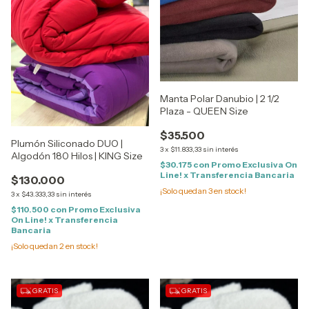
Manta Polar Danubio | 2 1/2
Plaza - QUEEN Size
$35.500
Plumón Siliconado DUO |
3
x
$11.833,33
sin interés
Algodón 180 Hilos | KING Size
$30.175
con
Promo Exclusiva On
Line! x Transferencia Bancaria
$130.000
¡Solo quedan
3
en stock!
3
x
$43.333,33
sin interés
$110.500
con
Promo Exclusiva
On Line! x Transferencia
Bancaria
¡Solo quedan
2
en stock!
GRATIS
GRATIS