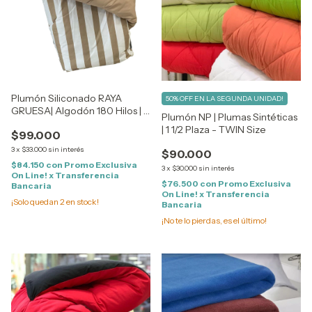
Plumón Siliconado RAYA
50% OFF EN LA SEGUNDA UNIDAD!
GRUESA| Algodón 180 Hilos | 1
Plumón NP | Plumas Sintéticas
1/2 Plaza - TWIN Size
| 1 1/2 Plaza - TWIN Size
$99.000
3
x
$33.000
sin interés
$90.000
$84.150
con
Promo Exclusiva
3
x
$30.000
sin interés
On Line! x Transferencia
$76.500
con
Promo Exclusiva
Bancaria
On Line! x Transferencia
¡Solo quedan
2
en stock!
Bancaria
¡No te lo pierdas, es el último!