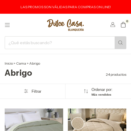
LAS PROMOS SON VÁLIDAS PARA COMPRAS ON LINE!
0
Inicio
>
Cama
>
Abrigo
Abrigo
24 productos
Ordenar por:
Filtrar
Más vendidos