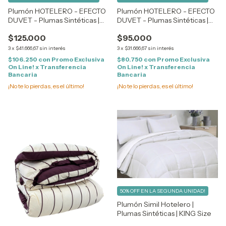
Plumón HOTELERO - EFECTO
Plumón HOTELERO - EFECTO
DUVET - Plumas Sintéticas |
DUVET - Plumas Sintéticas |
Reversibles | 2 1/2 Plaza -
Reversibles | 1 1/2 Plaza - TWIN
$125.000
$95.000
QUEEN Size
Size
3
x
$41.666,67
sin interés
3
x
$31.666,67
sin interés
$106.250
con
Promo Exclusiva
$80.750
con
Promo Exclusiva
On Line! x Transferencia
On Line! x Transferencia
Bancaria
Bancaria
¡No te lo pierdas, es el último!
¡No te lo pierdas, es el último!
50% OFF EN LA SEGUNDA UNIDAD!
Plumón Simil Hotelero |
Plumas Sintéticas | KING Size